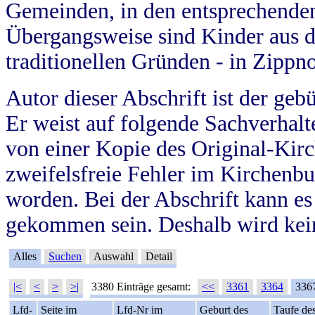
Gemeinden, in den entsprechende
Übergangsweise sind Kinder aus 
traditionellen Gründen - in Zippn
Autor dieser Abschrift ist der geb
Er weist auf folgende Sachverhalte
von einer Kopie des Original-Kirc
zweifelsfreie Fehler im Kirchenbuc
worden. Bei der Abschrift kann e
gekommen sein. Deshalb wird kein
Alles
Suchen
Auswahl
Detail
|<
<
>
>|
3380 Einträge gesamt:
<<
3361
3364
336
Lfd-
Seite im
Lfd-Nr im
Geburt des
Taufe de