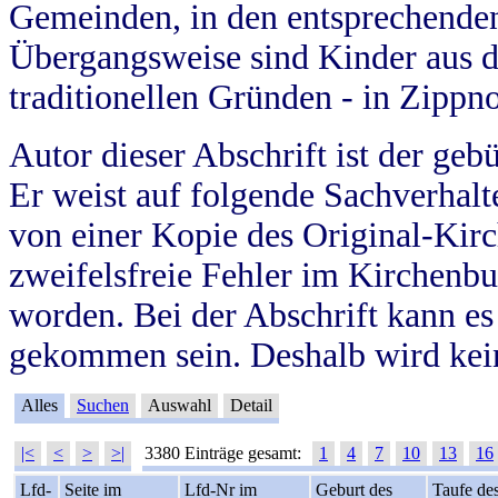
Gemeinden, in den entsprechende
Übergangsweise sind Kinder aus 
traditionellen Gründen - in Zippn
Autor dieser Abschrift ist der geb
Er weist auf folgende Sachverhalte
von einer Kopie des Original-Kirc
zweifelsfreie Fehler im Kirchenbuc
worden. Bei der Abschrift kann e
gekommen sein. Deshalb wird kein
Alles
Suchen
Auswahl
Detail
|<
<
>
>|
3380 Einträge gesamt:
1
4
7
10
13
16
Lfd-
Seite im
Lfd-Nr im
Geburt des
Taufe de