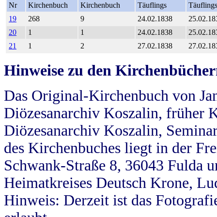
Nr
Kirchenbuch
Kirchenbuch
Täuflings
Täufling
19
268
9
24.02.1838
25.02.18
20
1
1
24.02.1838
25.02.18
21
1
2
27.02.1838
27.02.18
Hinweise zu den Kirchenbücher
Das Original-Kirchenbuch von Jan
Diözesanarchiv Koszalin, früher Kö
Diözesanarchiv Koszalin, Seminar
des Kirchenbuches liegt in der Fr
Schwank-Straße 8, 36043 Fulda u
Heimatkreises Deutsch Krone, Lu
Hinweis: Derzeit ist das Fotograf