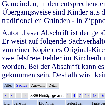
Gemeinden, in den entsprechende
Übergangsweise sind Kinder aus 
traditionellen Gründen - in Zippn
Autor dieser Abschrift ist der geb
Er weist auf folgende Sachverhalte
von einer Kopie des Original-Kirc
zweifelsfreie Fehler im Kirchenbuc
worden. Bei der Abschrift kann e
gekommen sein. Deshalb wird kein
Alles
Suchen
Auswahl
Detail
|<
<
>
>|
3380 Einträge gesamt:
1
4
7
10
13
16
Lfd-
Seite im
Lfd-Nr im
Geburt des
Taufe de