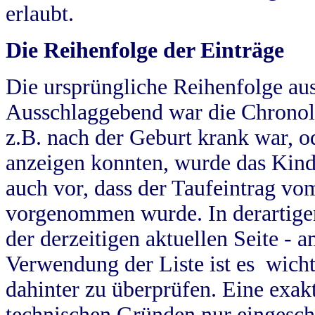
erlaubt.
Die Reihenfolge der Einträge
Die ursprüngliche Reihenfolge au
Ausschlaggebend war die Chronol
z.B. nach der Geburt krank war, od
anzeigen konnten, wurde das Kind
auch vor, dass der Taufeintrag vo
vorgenommen wurde. In derartigen
der derzeitigen aktuellen Seite -
Verwendung der Liste ist es wich
dahinter zu überprüfen. Eine exa
technischen Gründen nur eingesch