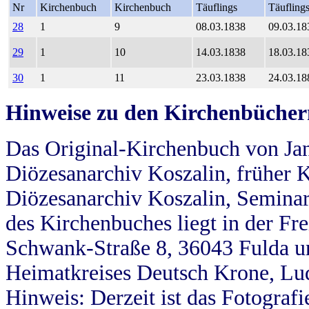
Nr
Kirchenbuch
Kirchenbuch
Täuflings
Täufling
28
1
9
08.03.1838
09.03.18
29
1
10
14.03.1838
18.03.18
30
1
11
23.03.1838
24.03.18
Hinweise zu den Kirchenbücher
Das Original-Kirchenbuch von Jan
Diözesanarchiv Koszalin, früher Kö
Diözesanarchiv Koszalin, Seminar
des Kirchenbuches liegt in der Fr
Schwank-Straße 8, 36043 Fulda u
Heimatkreises Deutsch Krone, Lu
Hinweis: Derzeit ist das Fotograf