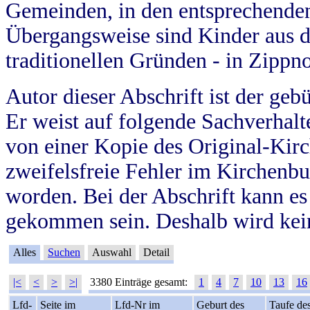
Gemeinden, in den entsprechende
Übergangsweise sind Kinder aus 
traditionellen Gründen - in Zippn
Autor dieser Abschrift ist der geb
Er weist auf folgende Sachverhalte
von einer Kopie des Original-Kirc
zweifelsfreie Fehler im Kirchenbuc
worden. Bei der Abschrift kann e
gekommen sein. Deshalb wird kein
Alles
Suchen
Auswahl
Detail
|<
<
>
>|
3380 Einträge gesamt:
1
4
7
10
13
16
Lfd-
Seite im
Lfd-Nr im
Geburt des
Taufe de