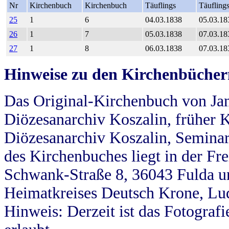
Nr
Kirchenbuch
Kirchenbuch
Täuflings
Täufling
25
1
6
04.03.1838
05.03.18
26
1
7
05.03.1838
07.03.18
27
1
8
06.03.1838
07.03.18
Hinweise zu den Kirchenbücher
Das Original-Kirchenbuch von Jan
Diözesanarchiv Koszalin, früher Kö
Diözesanarchiv Koszalin, Seminar
des Kirchenbuches liegt in der Fr
Schwank-Straße 8, 36043 Fulda u
Heimatkreises Deutsch Krone, Lu
Hinweis: Derzeit ist das Fotograf