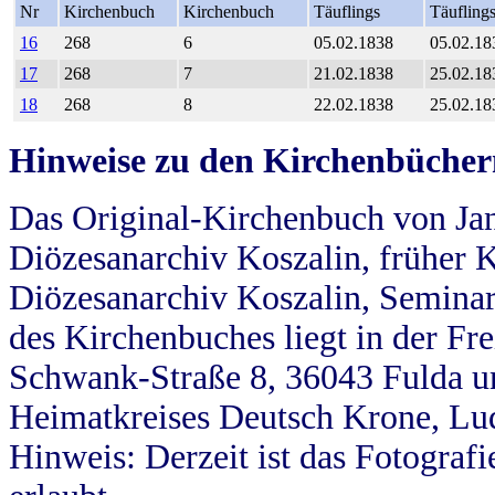
Nr
Kirchenbuch
Kirchenbuch
Täuflings
Täufling
16
268
6
05.02.1838
05.02.18
17
268
7
21.02.1838
25.02.18
18
268
8
22.02.1838
25.02.18
Hinweise zu den Kirchenbücher
Das Original-Kirchenbuch von Jan
Diözesanarchiv Koszalin, früher Kö
Diözesanarchiv Koszalin, Seminar
des Kirchenbuches liegt in der Fr
Schwank-Straße 8, 36043 Fulda u
Heimatkreises Deutsch Krone, Lu
Hinweis: Derzeit ist das Fotograf