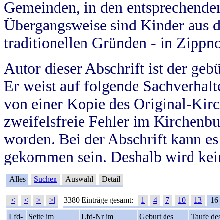
Gemeinden, in den entsprechende
Übergangsweise sind Kinder aus 
traditionellen Gründen - in Zippn
Autor dieser Abschrift ist der geb
Er weist auf folgende Sachverhalte
von einer Kopie des Original-Kirc
zweifelsfreie Fehler im Kirchenbuc
worden. Bei der Abschrift kann e
gekommen sein. Deshalb wird kein
Alles
Suchen
Auswahl
Detail
|<
<
>
>|
3380 Einträge gesamt:
1
4
7
10
13
16
Lfd-
Seite im
Lfd-Nr im
Geburt des
Taufe de