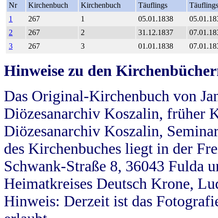
Nr
Kirchenbuch
Kirchenbuch
Täuflings
Täufling
1
267
1
05.01.1838
05.01.18
2
267
2
31.12.1837
07.01.18
3
267
3
01.01.1838
07.01.18
Hinweise zu den Kirchenbücher
Das Original-Kirchenbuch von Jan
Diözesanarchiv Koszalin, früher Kö
Diözesanarchiv Koszalin, Seminar
des Kirchenbuches liegt in der Fr
Schwank-Straße 8, 36043 Fulda u
Heimatkreises Deutsch Krone, Lu
Hinweis: Derzeit ist das Fotograf