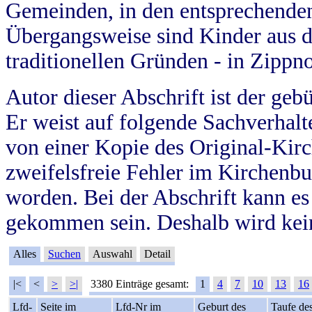
Gemeinden, in den entsprechende
Übergangsweise sind Kinder aus 
traditionellen Gründen - in Zippn
Autor dieser Abschrift ist der geb
Er weist auf folgende Sachverhalte
von einer Kopie des Original-Kirc
zweifelsfreie Fehler im Kirchenbuc
worden. Bei der Abschrift kann e
gekommen sein. Deshalb wird kein
Alles
Suchen
Auswahl
Detail
|<
<
>
>|
3380 Einträge gesamt:
1
4
7
10
13
16
Lfd-
Seite im
Lfd-Nr im
Geburt des
Taufe de