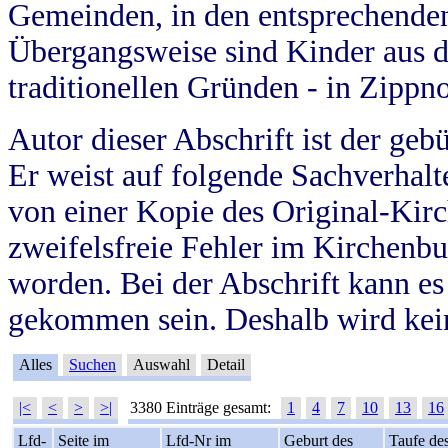
Gemeinden, in den entsprechende
Übergangsweise sind Kinder aus 
traditionellen Gründen - in Zippn
Autor dieser Abschrift ist der geb
Er weist auf folgende Sachverhalte
von einer Kopie des Original-Kirc
zweifelsfreie Fehler im Kirchenbuc
worden. Bei der Abschrift kann e
gekommen sein. Deshalb wird kein
Alles
Suchen
Auswahl
Detail
|<
<
>
>|
3380 Einträge gesamt:
1
4
7
10
13
16
Lfd-
Seite im
Lfd-Nr im
Geburt des
Taufe de