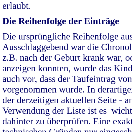
erlaubt.
Die Reihenfolge der Einträge
Die ursprüngliche Reihenfolge au
Ausschlaggebend war die Chronol
z.B. nach der Geburt krank war, od
anzeigen konnten, wurde das Kind
auch vor, dass der Taufeintrag vo
vorgenommen wurde. In derartigen
der derzeitigen aktuellen Seite -
Verwendung der Liste ist es wich
dahinter zu überprüfen. Eine exa
technischen Gründen nur eingesch