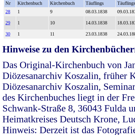
Nr
Kirchenbuch
Kirchenbuch
Täuflings
Täufling
28
1
9
08.03.1838
09.03.18
29
1
10
14.03.1838
18.03.18
30
1
11
23.03.1838
24.03.18
Hinweise zu den Kirchenbücher
Das Original-Kirchenbuch von Jan
Diözesanarchiv Koszalin, früher Kö
Diözesanarchiv Koszalin, Seminar
des Kirchenbuches liegt in der Fr
Schwank-Straße 8, 36043 Fulda u
Heimatkreises Deutsch Krone, Lu
Hinweis: Derzeit ist das Fotograf