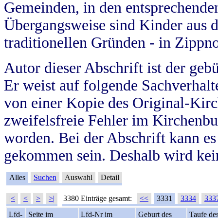
Gemeinden, in den entsprechende
Übergangsweise sind Kinder aus 
traditionellen Gründen - in Zippn
Autor dieser Abschrift ist der geb
Er weist auf folgende Sachverhalte
von einer Kopie des Original-Kirc
zweifelsfreie Fehler im Kirchenbuc
worden. Bei der Abschrift kann e
gekommen sein. Deshalb wird kein
Alles
Suchen
Auswahl
Detail
|<
<
>
>|
3380 Einträge gesamt:
<<
3331
3334
333
Lfd-
Seite im
Lfd-Nr im
Geburt des
Taufe de