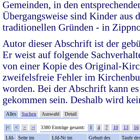
Gemeinden, in den entsprechende
Übergangsweise sind Kinder aus 
traditionellen Gründen - in Zippn
Autor dieser Abschrift ist der geb
Er weist auf folgende Sachverhalte
von einer Kopie des Original-Kirc
zweifelsfreie Fehler im Kirchenbuc
worden. Bei der Abschrift kann e
gekommen sein. Deshalb wird kein
Alles
Suchen
Auswahl
Detail
|<
<
>
>|
3380 Einträge gesamt:
1
4
7
10
13
16
Lfd-
Seite im
Lfd-Nr im
Geburt des
Taufe de