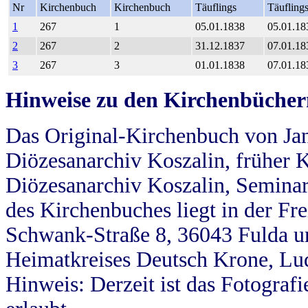
Nr
Kirchenbuch
Kirchenbuch
Täuflings
Täufling
1
267
1
05.01.1838
05.01.18
2
267
2
31.12.1837
07.01.18
3
267
3
01.01.1838
07.01.18
Hinweise zu den Kirchenbücher
Das Original-Kirchenbuch von Jan
Diözesanarchiv Koszalin, früher Kö
Diözesanarchiv Koszalin, Seminar
des Kirchenbuches liegt in der Fr
Schwank-Straße 8, 36043 Fulda u
Heimatkreises Deutsch Krone, Lu
Hinweis: Derzeit ist das Fotograf