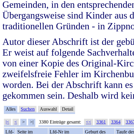
Gemeinden, in den entsprechende
Übergangsweise sind Kinder aus 
traditionellen Gründen - in Zippn
Autor dieser Abschrift ist der geb
Er weist auf folgende Sachverhalte
von einer Kopie des Original-Kirc
zweifelsfreie Fehler im Kirchenbuc
worden. Bei der Abschrift kann e
gekommen sein. Deshalb wird kein
Alles
Suchen
Auswahl
Detail
|<
<
>
>|
3380 Einträge gesamt:
<<
3361
3364
336
Lfd-
Seite im
Lfd-Nr im
Geburt des
Taufe de