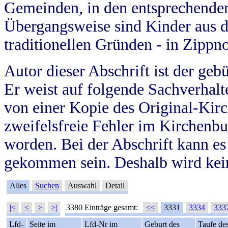
Gemeinden, in den entsprechende
Übergangsweise sind Kinder aus 
traditionellen Gründen - in Zippn
Autor dieser Abschrift ist der geb
Er weist auf folgende Sachverhalte
von einer Kopie des Original-Kirc
zweifelsfreie Fehler im Kirchenbuc
worden. Bei der Abschrift kann e
gekommen sein. Deshalb wird kein
Alles
Suchen
Auswahl
Detail
|<
<
>
>|
3380 Einträge gesamt:
<<
3331
3334
333
Lfd-
Seite im
Lfd-Nr im
Geburt des
Taufe de