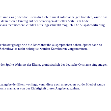
krank war, oder die Eltern die Geburt nicht sofort anzeigen konnten, wurde das
ann diesen Eintrag auf der derzeitigen aktuellen Seite - am Ende -
st aus technischen Gründen nur eingeschränkt möglich. Die Ausgabesortierung
r besser gesagt, wie die Bewohner ihn ausgesprochen haben. Später dann so
e Schreibweise nicht richtig ist, wurden Korrekturen vorgenommen.
r Spalte Wohnort der Eltern, grundsätzlich der deutsche Ortsname eingetragen.
rtsangabe der Eltern vorliegt, wenn diese auch angegeben wurde. Hierbei wurde
d kann man aber von der Richtigkeit dieser Angabe ausgehen.