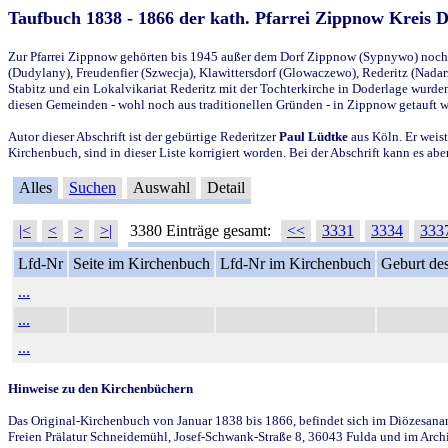
Taufbuch 1838 - 1866 der kath. Pfarrei Zippnow Kreis 
Zur Pfarrei Zippnow gehörten bis 1945 außer dem Dorf Zippnow (Sypnywo) noch d
(Dudylany), Freudenfier (Szwecja), Klawittersdorf (Glowaczewo), Rederitz (Nadarz
Stabitz und ein Lokalvikariat Rederitz mit der Tochterkirche in Doderlage wurd
diesen Gemeinden - wohl noch aus traditionellen Gründen - in Zippnow getauft 
Autor dieser Abschrift ist der gebürtige Rederitzer
Paul Lüdtke
aus Köln. Er weist
Kirchenbuch, sind in dieser Liste korrigiert worden. Bei der Abschrift kann es 
Alles
Suchen
Auswahl
Detail
|<
<
>
>|
3380 Einträge gesamt:
<<
3331
3334
333
Lfd-Nr
Seite im Kirchenbuch
Lfd-Nr im Kirchenbuch
Geburt des
...
...
...
Hinweise zu den Kirchenbüchern
Das Original-Kirchenbuch von Januar 1838 bis 1866, befindet sich im Diözesanarch
Freien Prälatur Schneidemühl, Josef-Schwank-Straße 8, 36043 Fulda und im Archi