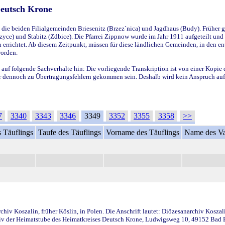
Deutsch Krone
ie beiden Filialgemeinden Briesenitz (Brzez`nica) und Jagdhaus (Budy). Früher g
yce) und Stabitz (Zdbice). Die Pfarrei Zippnow wurde im Jahr 1911 aufgeteilt und e
en errichtet. Ab diesem Zeitpunkt, müssen für diese ländlichen Gemeinden, in den
worden.
 auf folgende Sachverhalte hin: Die vorliegende Transkription ist von einer Kopie 
aber dennoch zu Übertragungsfehlern gekommen sein. Deshalb wird kein Anspruch auf 
7
3340
3343
3346
3349
3352
3355
3358
>>
 Täuflings
Taufe des Täuflings
Vorname des Täuflings
Name des Va
iv Koszalin, früher Köslin, in Polen. Die Anschrift lautet: Diözesanarchiv Koszal
v der Heimatstube des Heimatkreises Deutsch Krone, Ludwigsweg 10, 49152 Bad Ess