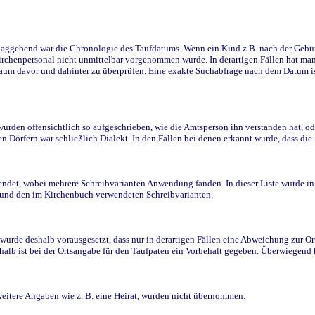
ggebend war die Chronologie des Taufdatums. Wenn ein Kind z.B. nach der Geburt 
rchenpersonal nicht unmittelbar vorgenommen wurde. In derartigen Fällen hat man d
raum davor und dahinter zu überprüfen. Eine exakte Suchabfrage nach dem Datum i
den offensichtlich so aufgeschrieben, wie die Amtsperson ihn verstanden hat, ode
n Dörfern war schließlich Dialekt. In den Fällen bei denen erkannt wurde, dass di
t, wobei mehrere Schreibvarianten Anwendung fanden. In dieser Liste wurde in de
n und den im Kirchenbuch verwendeten Schreibvarianten.
wurde deshalb vorausgesetzt, dass nur in derartigen Fällen eine Abweichung zur O
eshalb ist bei der Ortsangabe für den Taufpaten ein Vorbehalt gegeben. Überwiegen
weitere Angaben wie z. B. eine Heirat, wurden nicht übernommen.