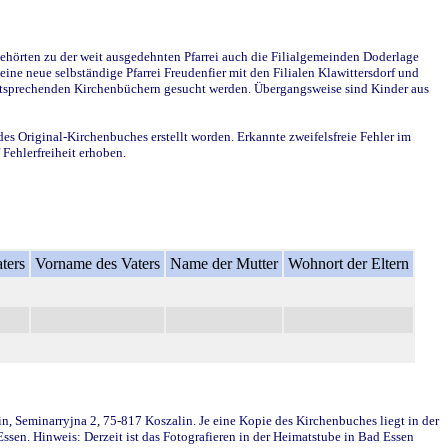
ehörten zu der weit ausgedehnten Pfarrei auch die Filialgemeinden Doderlage
ine neue selbständige Pfarrei Freudenfier mit den Filialen Klawittersdorf und
 entsprechenden Kirchenbüchern gesucht werden. Übergangsweise sind Kinder aus
des Original-Kirchenbuches erstellt worden. Erkannte zweifelsfreie Fehler im
Fehlerfreiheit erhoben.
ters
Vorname des Vaters
Name der Mutter
Wohnort der Eltern
in, Seminarryjna 2, 75-817 Koszalin. Je eine Kopie des Kirchenbuches liegt in der
en. Hinweis: Derzeit ist das Fotografieren in der Heimatstube in Bad Essen