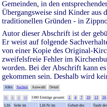
Gemeinden, in den entsprechende
Übergangsweise sind Kinder aus 
traditionellen Gründen - in Zippn
Autor dieser Abschrift ist der geb
Er weist auf folgende Sachverhalte
von einer Kopie des Original-Kirc
zweifelsfreie Fehler im Kirchenbuc
worden. Bei der Abschrift kann e
gekommen sein. Deshalb wird kein
Alles
Suchen
Auswahl
Detail
|<
<
>
>|
3380 Einträge gesamt:
1
4
7
10
13
16
Lfd-
Seite im
Lfd-Nr im
Geburt des
Taufe de