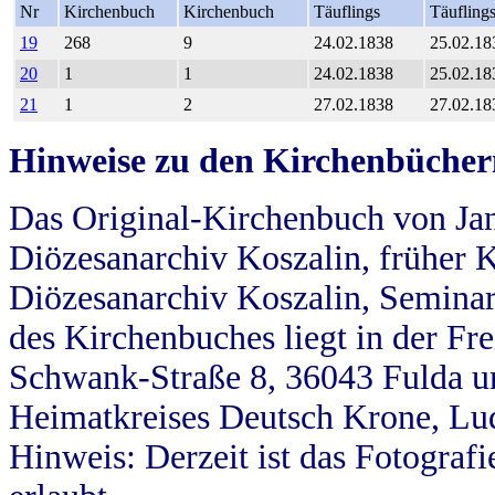
Nr
Kirchenbuch
Kirchenbuch
Täuflings
Täufling
19
268
9
24.02.1838
25.02.18
20
1
1
24.02.1838
25.02.18
21
1
2
27.02.1838
27.02.18
Hinweise zu den Kirchenbücher
Das Original-Kirchenbuch von Jan
Diözesanarchiv Koszalin, früher Kö
Diözesanarchiv Koszalin, Seminar
des Kirchenbuches liegt in der Fr
Schwank-Straße 8, 36043 Fulda u
Heimatkreises Deutsch Krone, Lu
Hinweis: Derzeit ist das Fotograf