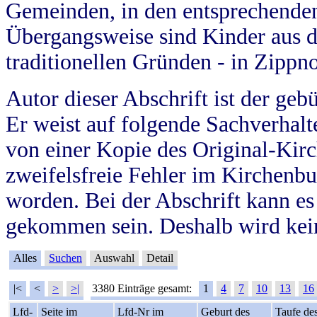
Gemeinden, in den entsprechende
Übergangsweise sind Kinder aus 
traditionellen Gründen - in Zippn
Autor dieser Abschrift ist der geb
Er weist auf folgende Sachverhalte
von einer Kopie des Original-Kirc
zweifelsfreie Fehler im Kirchenbuc
worden. Bei der Abschrift kann e
gekommen sein. Deshalb wird kein
Alles
Suchen
Auswahl
Detail
|<
<
>
>|
3380 Einträge gesamt:
1
4
7
10
13
16
Lfd-
Seite im
Lfd-Nr im
Geburt des
Taufe de