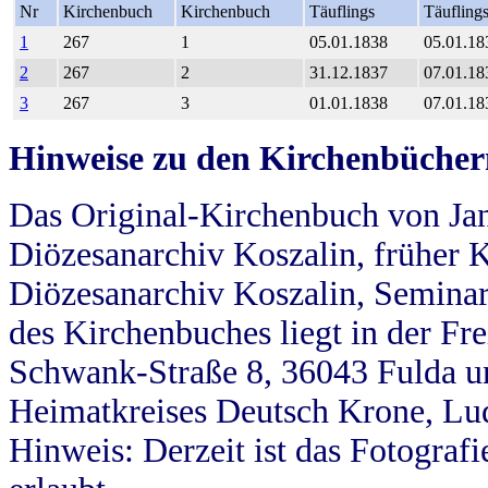
Nr
Kirchenbuch
Kirchenbuch
Täuflings
Täufling
1
267
1
05.01.1838
05.01.18
2
267
2
31.12.1837
07.01.18
3
267
3
01.01.1838
07.01.18
Hinweise zu den Kirchenbücher
Das Original-Kirchenbuch von Jan
Diözesanarchiv Koszalin, früher Kö
Diözesanarchiv Koszalin, Seminar
des Kirchenbuches liegt in der Fr
Schwank-Straße 8, 36043 Fulda u
Heimatkreises Deutsch Krone, Lu
Hinweis: Derzeit ist das Fotograf