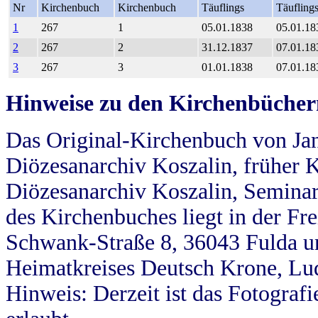
Nr
Kirchenbuch
Kirchenbuch
Täuflings
Täufling
1
267
1
05.01.1838
05.01.18
2
267
2
31.12.1837
07.01.18
3
267
3
01.01.1838
07.01.18
Hinweise zu den Kirchenbücher
Das Original-Kirchenbuch von Jan
Diözesanarchiv Koszalin, früher Kö
Diözesanarchiv Koszalin, Seminar
des Kirchenbuches liegt in der Fr
Schwank-Straße 8, 36043 Fulda u
Heimatkreises Deutsch Krone, Lu
Hinweis: Derzeit ist das Fotograf