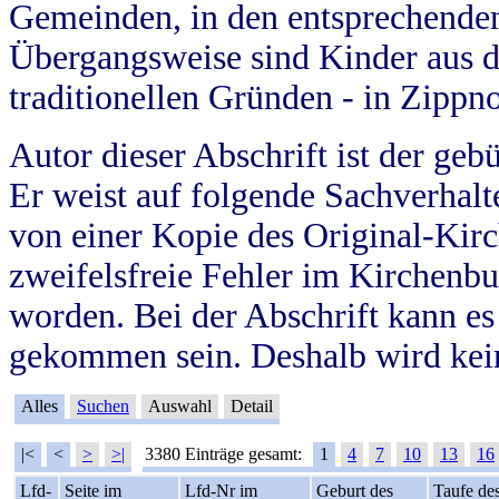
Gemeinden, in den entsprechende
Übergangsweise sind Kinder aus 
traditionellen Gründen - in Zippn
Autor dieser Abschrift ist der geb
Er weist auf folgende Sachverhalte
von einer Kopie des Original-Kirc
zweifelsfreie Fehler im Kirchenbuc
worden. Bei der Abschrift kann e
gekommen sein. Deshalb wird kein
Alles
Suchen
Auswahl
Detail
|<
<
>
>|
3380 Einträge gesamt:
1
4
7
10
13
16
Lfd-
Seite im
Lfd-Nr im
Geburt des
Taufe de