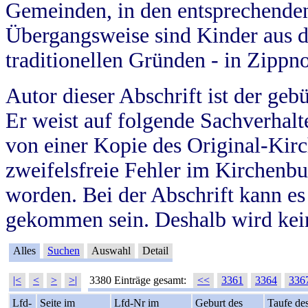
Gemeinden, in den entsprechende
Übergangsweise sind Kinder aus 
traditionellen Gründen - in Zippn
Autor dieser Abschrift ist der geb
Er weist auf folgende Sachverhalte
von einer Kopie des Original-Kirc
zweifelsfreie Fehler im Kirchenbuc
worden. Bei der Abschrift kann e
gekommen sein. Deshalb wird kein
Alles
Suchen
Auswahl
Detail
|<
<
>
>|
3380 Einträge gesamt:
<<
3361
3364
336
Lfd-
Seite im
Lfd-Nr im
Geburt des
Taufe de