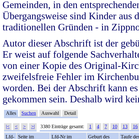
Gemeinden, in den entsprechende
Übergangsweise sind Kinder aus 
traditionellen Gründen - in Zippn
Autor dieser Abschrift ist der geb
Er weist auf folgende Sachverhalte
von einer Kopie des Original-Kirc
zweifelsfreie Fehler im Kirchenbuc
worden. Bei der Abschrift kann e
gekommen sein. Deshalb wird kein
Alles
Suchen
Auswahl
Detail
|<
<
>
>|
3380 Einträge gesamt:
1
4
7
10
13
16
Lfd-
Seite im
Lfd-Nr im
Geburt des
Taufe de