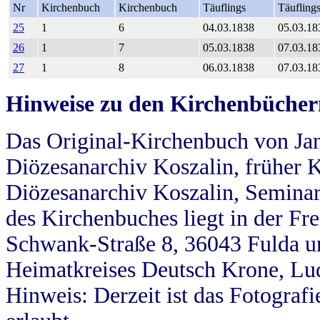
Nr
Kirchenbuch
Kirchenbuch
Täuflings
Täufling
25
1
6
04.03.1838
05.03.18
26
1
7
05.03.1838
07.03.18
27
1
8
06.03.1838
07.03.18
Hinweise zu den Kirchenbücher
Das Original-Kirchenbuch von Jan
Diözesanarchiv Koszalin, früher Kö
Diözesanarchiv Koszalin, Seminar
des Kirchenbuches liegt in der Fr
Schwank-Straße 8, 36043 Fulda u
Heimatkreises Deutsch Krone, Lu
Hinweis: Derzeit ist das Fotograf