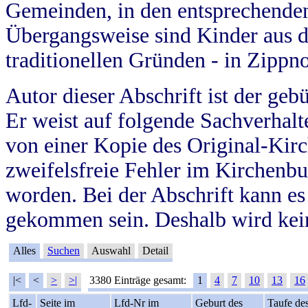
Gemeinden, in den entsprechende
Übergangsweise sind Kinder aus 
traditionellen Gründen - in Zippn
Autor dieser Abschrift ist der geb
Er weist auf folgende Sachverhalte
von einer Kopie des Original-Kirc
zweifelsfreie Fehler im Kirchenbuc
worden. Bei der Abschrift kann e
gekommen sein. Deshalb wird kein
Alles
Suchen
Auswahl
Detail
|<
<
>
>|
3380 Einträge gesamt:
1
4
7
10
13
16
Lfd-
Seite im
Lfd-Nr im
Geburt des
Taufe de