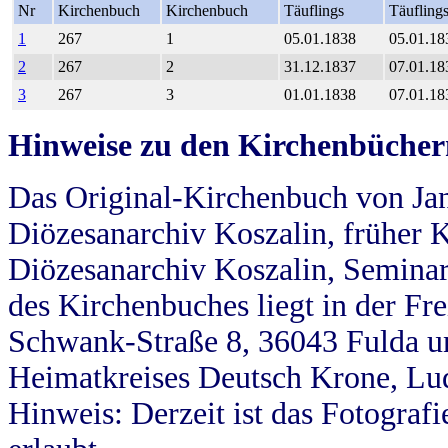
Nr
Kirchenbuch
Kirchenbuch
Täuflings
Täufling
1
267
1
05.01.1838
05.01.18
2
267
2
31.12.1837
07.01.18
3
267
3
01.01.1838
07.01.18
Hinweise zu den Kirchenbücher
Das Original-Kirchenbuch von Jan
Diözesanarchiv Koszalin, früher Kö
Diözesanarchiv Koszalin, Seminar
des Kirchenbuches liegt in der Fr
Schwank-Straße 8, 36043 Fulda u
Heimatkreises Deutsch Krone, Lu
Hinweis: Derzeit ist das Fotograf