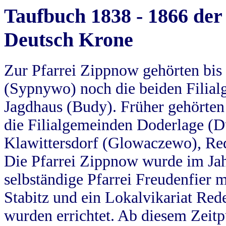
Taufbuch 1838 - 1866 der
Deutsch Krone
Zur Pfarrei Zippnow gehörten bi
(Sypnywo) noch die beiden Filial
Jagdhaus (Budy). Früher gehörten 
die Filialgemeinden Doderlage (D
Klawittersdorf (Glowaczewo), Red
Die Pfarrei Zippnow wurde im Jah
selbständige Pfarrei Freudenfier m
Stabitz und ein Lokalvikariat Red
wurden errichtet. Ab diesem Zeitp