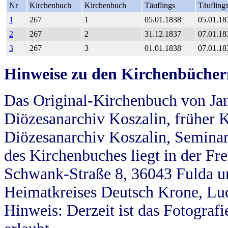
Nr
Kirchenbuch
Kirchenbuch
Täuflings
Täufling
1
267
1
05.01.1838
05.01.18
2
267
2
31.12.1837
07.01.18
3
267
3
01.01.1838
07.01.18
Hinweise zu den Kirchenbücher
Das Original-Kirchenbuch von Jan
Diözesanarchiv Koszalin, früher Kö
Diözesanarchiv Koszalin, Seminar
des Kirchenbuches liegt in der Fr
Schwank-Straße 8, 36043 Fulda u
Heimatkreises Deutsch Krone, Lu
Hinweis: Derzeit ist das Fotograf