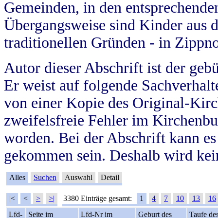
Gemeinden, in den entsprechende
Übergangsweise sind Kinder aus 
traditionellen Gründen - in Zippn
Autor dieser Abschrift ist der geb
Er weist auf folgende Sachverhalte
von einer Kopie des Original-Kirc
zweifelsfreie Fehler im Kirchenbuc
worden. Bei der Abschrift kann e
gekommen sein. Deshalb wird kein
Alles
Suchen
Auswahl
Detail
|<
<
>
>|
3380 Einträge gesamt:
1
4
7
10
13
16
Lfd-
Seite im
Lfd-Nr im
Geburt des
Taufe de