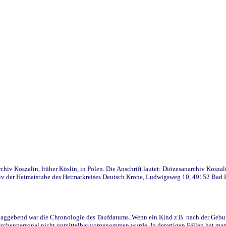
iv Koszalin, früher Köslin, in Polen. Die Anschrift lautet: Diözesanarchiv Koszal
v der Heimatstube des Heimatkreises Deutsch Krone, Ludwigsweg 10, 49152 Bad Ess
ggebend war die Chronologie des Taufdatums. Wenn ein Kind z.B. nach der Geburt 
rchenpersonal nicht unmittelbar vorgenommen wurde. In derartigen Fällen hat man d