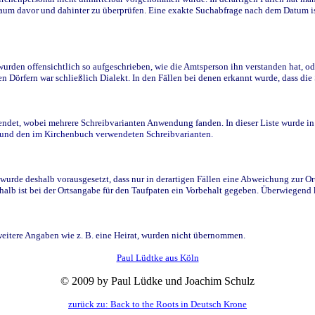
raum davor und dahinter zu überprüfen. Eine exakte Suchabfrage nach dem Datum i
den offensichtlich so aufgeschrieben, wie die Amtsperson ihn verstanden hat, ode
n Dörfern war schließlich Dialekt. In den Fällen bei denen erkannt wurde, dass di
t, wobei mehrere Schreibvarianten Anwendung fanden. In dieser Liste wurde in de
n und den im Kirchenbuch verwendeten Schreibvarianten.
wurde deshalb vorausgesetzt, dass nur in derartigen Fällen eine Abweichung zur O
eshalb ist bei der Ortsangabe für den Taufpaten ein Vorbehalt gegeben. Überwiegen
weitere Angaben wie z. B. eine Heirat, wurden nicht übernommen.
Paul Lüdtke aus Köln
© 2009 by Paul Lüdke und Joachim Schulz
zurück zu: Back to the Roots in Deutsch Krone