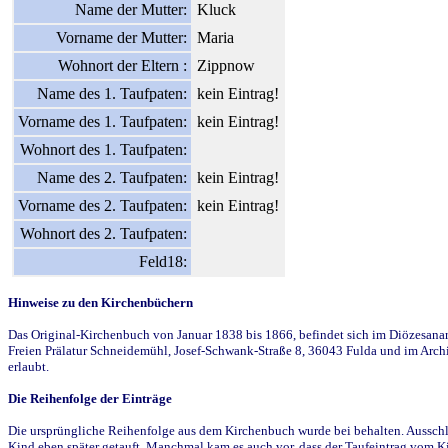
Name der Mutter:
Kluck
Vorname der Mutter:
Maria
Wohnort der Eltern :
Zippnow
Name des 1. Taufpaten:
kein Eintrag!
Vorname des 1. Taufpaten:
kein Eintrag!
Wohnort des 1. Taufpaten:
Name des 2. Taufpaten:
kein Eintrag!
Vorname des 2. Taufpaten:
kein Eintrag!
Wohnort des 2. Taufpaten:
Feld18:
Hinweise zu den Kirchenbüchern
Das Original-Kirchenbuch von Januar 1838 bis 1866, befindet sich im Diözesanarch
Freien Prälatur Schneidemühl, Josef-Schwank-Straße 8, 36043 Fulda und im Archi
erlaubt.
Die Reihenfolge der Einträge
Die ursprüngliche Reihenfolge aus dem Kirchenbuch wurde bei behalten. Ausschla
Kind eben später getauft. Manchmal kam es auch vor, dass der Taufeintrag vom Ki