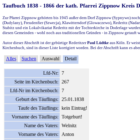
Taufbuch 1838 - 1866 der kath. Pfarrei Zippnow Kreis 
Zur Pfarrei Zippnow gehörten bis 1945 außer dem Dorf Zippnow (Sypnywo) noch d
(Dudylany), Freudenfier (Szwecja), Klawittersdorf (Glowaczewo), Rederitz (Nadarz
Stabitz und ein Lokalvikariat Rederitz mit der Tochterkirche in Doderlage wurd
diesen Gemeinden - wohl noch aus traditionellen Gründen - in Zippnow getauft 
Autor dieser Abschrift ist der gebürtige Rederitzer
Paul Lüdtke
aus Köln. Er weist
Kirchenbuch, sind in dieser Liste korrigiert worden. Bei der Abschrift kann es 
Alles
Suchen
Auswahl
Detail
Lfd-Nr:
7
Seite im Kirchenbuch:
267
Lfd-Nr im Kirchenbuch:
7
Geburt des Täuflings:
25.01.1838
Taufe des Täuflings:
kein Eintrag!
Vorname des Täuflings:
Totgeburt!
Name des Vaters:
Welnitz
Vorname des Vaters:
Anton