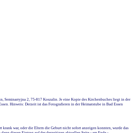
in, Seminarryjna 2, 75-817 Koszalin. Je eine Kopie des Kirchenbuches liegt in der
en. Hinweis: Derzeit ist das Fotografieren in der Heimatstube in Bad Essen
krank war, oder die Eltern die Geburt nicht sofort anzeigen konnten, wurde das
ann diesen Eintrag auf der derzeitigen aktuellen Seite - am Ende -