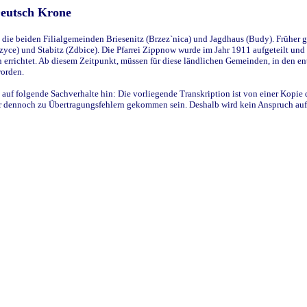
Deutsch Krone
ie beiden Filialgemeinden Briesenitz (Brzez`nica) und Jagdhaus (Budy). Früher g
yce) und Stabitz (Zdbice). Die Pfarrei Zippnow wurde im Jahr 1911 aufgeteilt und e
en errichtet. Ab diesem Zeitpunkt, müssen für diese ländlichen Gemeinden, in den
worden.
 auf folgende Sachverhalte hin: Die vorliegende Transkription ist von einer Kopie 
aber dennoch zu Übertragungsfehlern gekommen sein. Deshalb wird kein Anspruch auf 