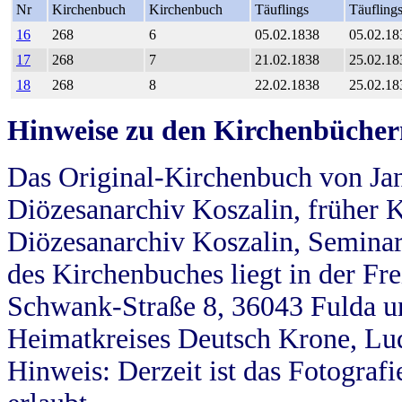
Nr
Kirchenbuch
Kirchenbuch
Täuflings
Täufling
16
268
6
05.02.1838
05.02.18
17
268
7
21.02.1838
25.02.18
18
268
8
22.02.1838
25.02.18
Hinweise zu den Kirchenbücher
Das Original-Kirchenbuch von Jan
Diözesanarchiv Koszalin, früher Kö
Diözesanarchiv Koszalin, Seminar
des Kirchenbuches liegt in der Fr
Schwank-Straße 8, 36043 Fulda u
Heimatkreises Deutsch Krone, Lu
Hinweis: Derzeit ist das Fotograf