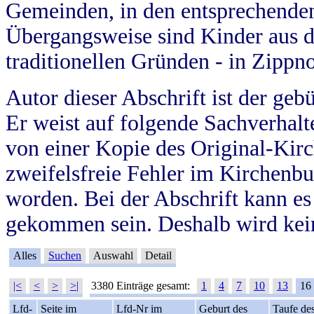
Gemeinden, in den entsprechende
Übergangsweise sind Kinder aus 
traditionellen Gründen - in Zippn
Autor dieser Abschrift ist der geb
Er weist auf folgende Sachverhalte
von einer Kopie des Original-Kirc
zweifelsfreie Fehler im Kirchenbuc
worden. Bei der Abschrift kann e
gekommen sein. Deshalb wird kein
Alles
Suchen
Auswahl
Detail
|<
<
>
>|
3380 Einträge gesamt:
1
4
7
10
13
16
Lfd-
Seite im
Lfd-Nr im
Geburt des
Taufe de