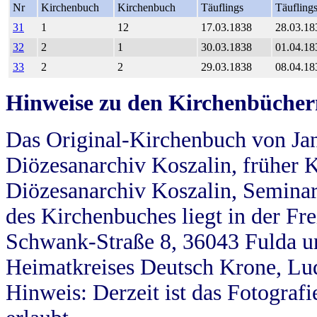
Nr
Kirchenbuch
Kirchenbuch
Täuflings
Täufling
31
1
12
17.03.1838
28.03.18
32
2
1
30.03.1838
01.04.18
33
2
2
29.03.1838
08.04.18
Hinweise zu den Kirchenbücher
Das Original-Kirchenbuch von Jan
Diözesanarchiv Koszalin, früher Kö
Diözesanarchiv Koszalin, Seminar
des Kirchenbuches liegt in der Fr
Schwank-Straße 8, 36043 Fulda u
Heimatkreises Deutsch Krone, Lu
Hinweis: Derzeit ist das Fotograf