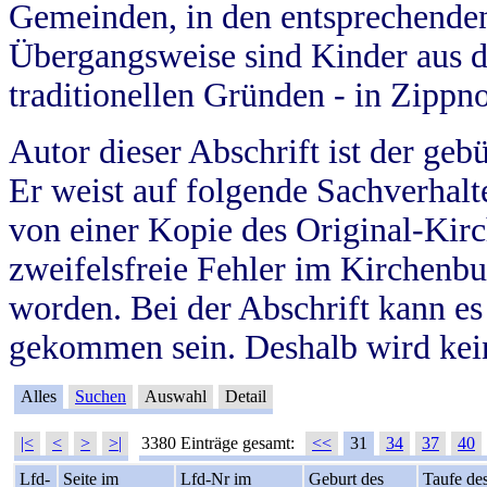
Gemeinden, in den entsprechende
Übergangsweise sind Kinder aus 
traditionellen Gründen - in Zippn
Autor dieser Abschrift ist der geb
Er weist auf folgende Sachverhalte
von einer Kopie des Original-Kirc
zweifelsfreie Fehler im Kirchenbuc
worden. Bei der Abschrift kann e
gekommen sein. Deshalb wird kein
Alles
Suchen
Auswahl
Detail
|<
<
>
>|
3380 Einträge gesamt:
<<
31
34
37
40
Lfd-
Seite im
Lfd-Nr im
Geburt des
Taufe de