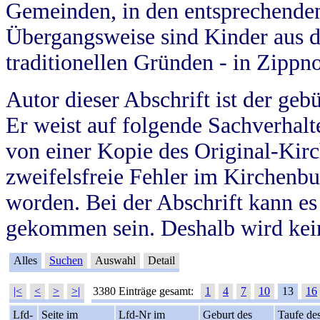
Gemeinden, in den entsprechende
Übergangsweise sind Kinder aus 
traditionellen Gründen - in Zippn
Autor dieser Abschrift ist der geb
Er weist auf folgende Sachverhalte
von einer Kopie des Original-Kirc
zweifelsfreie Fehler im Kirchenbuc
worden. Bei der Abschrift kann e
gekommen sein. Deshalb wird kein
Alles
Suchen
Auswahl
Detail
|<
<
>
>|
3380 Einträge gesamt:
1
4
7
10
13
16
Lfd-
Seite im
Lfd-Nr im
Geburt des
Taufe de