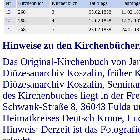
Nr
Kirchenbuch
Kirchenbuch
Täuflings
Täufling
13
268
3
05.02.1838
11.02.18
14
268
4
12.02.1838
14.02.18
15
268
5
23.02.1838
24.02.18
Hinweise zu den Kirchenbücher
Das Original-Kirchenbuch von Jan
Diözesanarchiv Koszalin, früher Kö
Diözesanarchiv Koszalin, Seminar
des Kirchenbuches liegt in der Fr
Schwank-Straße 8, 36043 Fulda u
Heimatkreises Deutsch Krone, Lu
Hinweis: Derzeit ist das Fotograf