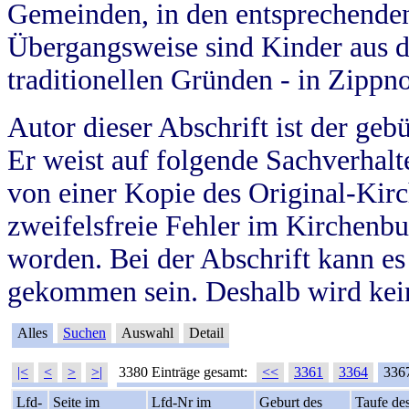
Gemeinden, in den entsprechende
Übergangsweise sind Kinder aus 
traditionellen Gründen - in Zippn
Autor dieser Abschrift ist der geb
Er weist auf folgende Sachverhalte
von einer Kopie des Original-Kirc
zweifelsfreie Fehler im Kirchenbuc
worden. Bei der Abschrift kann e
gekommen sein. Deshalb wird kein
Alles
Suchen
Auswahl
Detail
|<
<
>
>|
3380 Einträge gesamt:
<<
3361
3364
336
Lfd-
Seite im
Lfd-Nr im
Geburt des
Taufe de