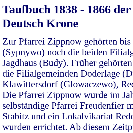
Taufbuch 1838 - 1866 der
Deutsch Krone
Zur Pfarrei Zippnow gehörten bi
(Sypnywo) noch die beiden Filial
Jagdhaus (Budy). Früher gehörten 
die Filialgemeinden Doderlage (D
Klawittersdorf (Glowaczewo), Red
Die Pfarrei Zippnow wurde im Jah
selbständige Pfarrei Freudenfier m
Stabitz und ein Lokalvikariat Red
wurden errichtet. Ab diesem Zeitp