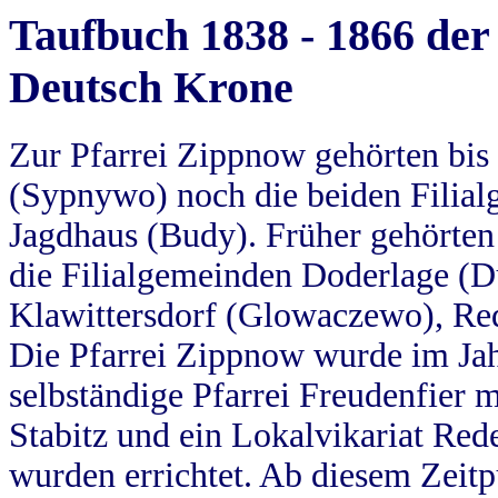
Taufbuch 1838 - 1866 der
Deutsch Krone
Zur Pfarrei Zippnow gehörten bi
(Sypnywo) noch die beiden Filial
Jagdhaus (Budy). Früher gehörten 
die Filialgemeinden Doderlage (D
Klawittersdorf (Glowaczewo), Red
Die Pfarrei Zippnow wurde im Jah
selbständige Pfarrei Freudenfier m
Stabitz und ein Lokalvikariat Red
wurden errichtet. Ab diesem Zeitp