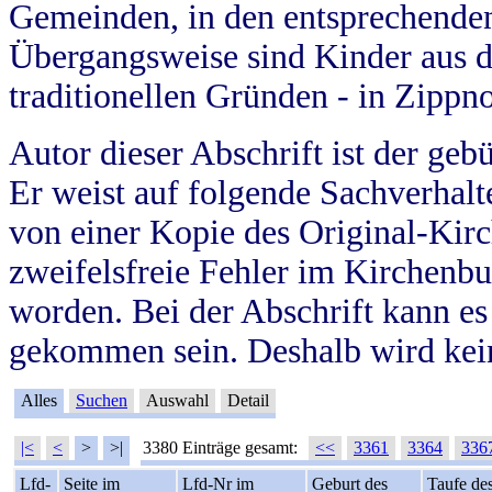
Gemeinden, in den entsprechende
Übergangsweise sind Kinder aus 
traditionellen Gründen - in Zippn
Autor dieser Abschrift ist der geb
Er weist auf folgende Sachverhalte
von einer Kopie des Original-Kirc
zweifelsfreie Fehler im Kirchenbuc
worden. Bei der Abschrift kann e
gekommen sein. Deshalb wird kein
Alles
Suchen
Auswahl
Detail
|<
<
>
>|
3380 Einträge gesamt:
<<
3361
3364
336
Lfd-
Seite im
Lfd-Nr im
Geburt des
Taufe de