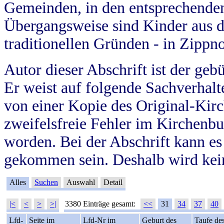
Gemeinden, in den entsprechende
Übergangsweise sind Kinder aus 
traditionellen Gründen - in Zippn
Autor dieser Abschrift ist der geb
Er weist auf folgende Sachverhalte
von einer Kopie des Original-Kirc
zweifelsfreie Fehler im Kirchenbuc
worden. Bei der Abschrift kann e
gekommen sein. Deshalb wird kein
Alles
Suchen
Auswahl
Detail
|<
<
>
>|
3380 Einträge gesamt:
<<
31
34
37
40
Lfd-
Seite im
Lfd-Nr im
Geburt des
Taufe de