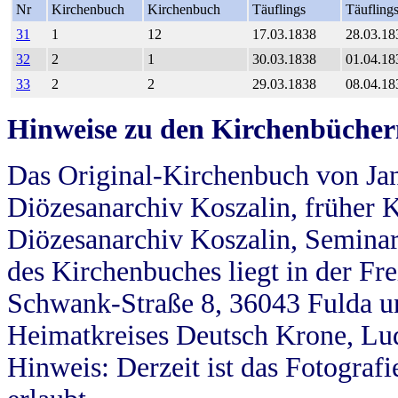
Nr
Kirchenbuch
Kirchenbuch
Täuflings
Täufling
31
1
12
17.03.1838
28.03.18
32
2
1
30.03.1838
01.04.18
33
2
2
29.03.1838
08.04.18
Hinweise zu den Kirchenbücher
Das Original-Kirchenbuch von Jan
Diözesanarchiv Koszalin, früher Kö
Diözesanarchiv Koszalin, Seminar
des Kirchenbuches liegt in der Fr
Schwank-Straße 8, 36043 Fulda u
Heimatkreises Deutsch Krone, Lu
Hinweis: Derzeit ist das Fotograf