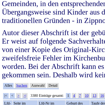
Gemeinden, in den entsprechende
Übergangsweise sind Kinder aus 
traditionellen Gründen - in Zippn
Autor dieser Abschrift ist der geb
Er weist auf folgende Sachverhalte
von einer Kopie des Original-Kirc
zweifelsfreie Fehler im Kirchenbuc
worden. Bei der Abschrift kann e
gekommen sein. Deshalb wird kein
Alles
Suchen
Auswahl
Detail
|<
<
>
>|
3380 Einträge gesamt:
1
4
7
10
13
16
Lfd-
Seite im
Lfd-Nr im
Geburt des
Taufe de