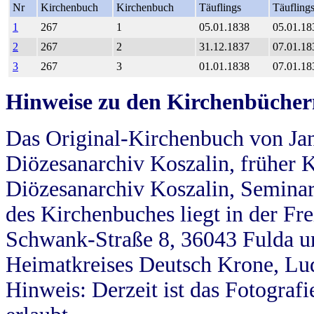
Nr
Kirchenbuch
Kirchenbuch
Täuflings
Täufling
1
267
1
05.01.1838
05.01.18
2
267
2
31.12.1837
07.01.18
3
267
3
01.01.1838
07.01.18
Hinweise zu den Kirchenbücher
Das Original-Kirchenbuch von Jan
Diözesanarchiv Koszalin, früher Kö
Diözesanarchiv Koszalin, Seminar
des Kirchenbuches liegt in der Fr
Schwank-Straße 8, 36043 Fulda u
Heimatkreises Deutsch Krone, Lu
Hinweis: Derzeit ist das Fotograf