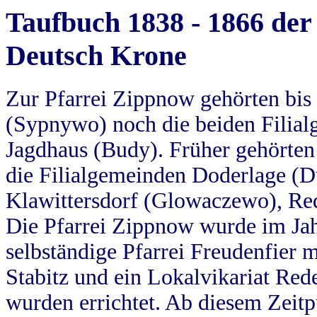
Taufbuch 1838 - 1866 der
Deutsch Krone
Zur Pfarrei Zippnow gehörten bi
(Sypnywo) noch die beiden Filial
Jagdhaus (Budy). Früher gehörten 
die Filialgemeinden Doderlage (D
Klawittersdorf (Glowaczewo), Red
Die Pfarrei Zippnow wurde im Jah
selbständige Pfarrei Freudenfier m
Stabitz und ein Lokalvikariat Red
wurden errichtet. Ab diesem Zeitp