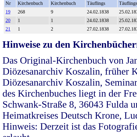
Nr
Kirchenbuch
Kirchenbuch
Täuflings
Täufling
19
268
9
24.02.1838
25.02.18
20
1
1
24.02.1838
25.02.18
21
1
2
27.02.1838
27.02.18
Hinweise zu den Kirchenbücher
Das Original-Kirchenbuch von Jan
Diözesanarchiv Koszalin, früher Kö
Diözesanarchiv Koszalin, Seminar
des Kirchenbuches liegt in der Fr
Schwank-Straße 8, 36043 Fulda u
Heimatkreises Deutsch Krone, Lu
Hinweis: Derzeit ist das Fotograf