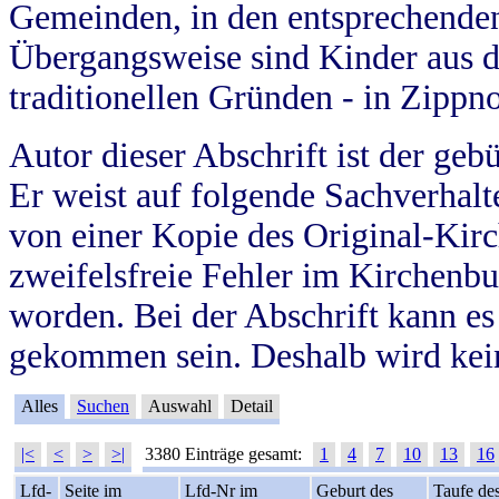
Gemeinden, in den entsprechende
Übergangsweise sind Kinder aus 
traditionellen Gründen - in Zippn
Autor dieser Abschrift ist der geb
Er weist auf folgende Sachverhalte
von einer Kopie des Original-Kirc
zweifelsfreie Fehler im Kirchenbuc
worden. Bei der Abschrift kann e
gekommen sein. Deshalb wird kein
Alles
Suchen
Auswahl
Detail
|<
<
>
>|
3380 Einträge gesamt:
1
4
7
10
13
16
Lfd-
Seite im
Lfd-Nr im
Geburt des
Taufe de