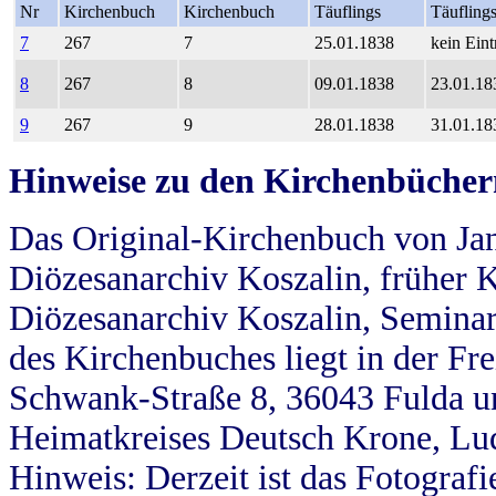
Nr
Kirchenbuch
Kirchenbuch
Täuflings
Täufling
7
267
7
25.01.1838
kein Eint
8
267
8
09.01.1838
23.01.18
9
267
9
28.01.1838
31.01.18
Hinweise zu den Kirchenbücher
Das Original-Kirchenbuch von Jan
Diözesanarchiv Koszalin, früher Kö
Diözesanarchiv Koszalin, Seminar
des Kirchenbuches liegt in der Fr
Schwank-Straße 8, 36043 Fulda u
Heimatkreises Deutsch Krone, Lu
Hinweis: Derzeit ist das Fotograf