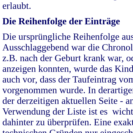
erlaubt.
Die Reihenfolge der Einträge
Die ursprüngliche Reihenfolge au
Ausschlaggebend war die Chronol
z.B. nach der Geburt krank war, od
anzeigen konnten, wurde das Kind
auch vor, dass der Taufeintrag vo
vorgenommen wurde. In derartigen
der derzeitigen aktuellen Seite -
Verwendung der Liste ist es wich
dahinter zu überprüfen. Eine exa
technischen Gründen nur eingesch