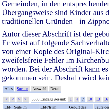
Gemeinden, in den entsprechende
Übergangsweise sind Kinder aus 
traditionellen Gründen - in Zippn
Autor dieser Abschrift ist der geb
Er weist auf folgende Sachverhalte
von einer Kopie des Original-Kirc
zweifelsfreie Fehler im Kirchenbuc
worden. Bei der Abschrift kann e
gekommen sein. Deshalb wird kein
Alles
Suchen
Auswahl
Detail
|<
<
>
>|
3380 Einträge gesamt:
1
4
7
10
13
16
Lfd-
Seite im
Lfd-Nr im
Geburt des
Taufe de