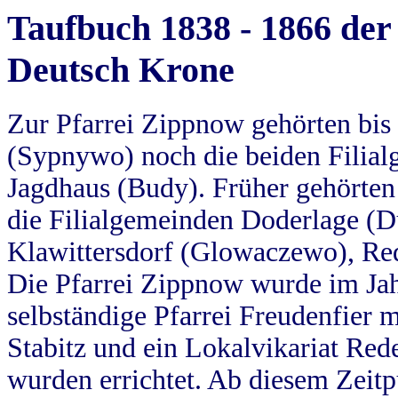
Taufbuch 1838 - 1866 der
Deutsch Krone
Zur Pfarrei Zippnow gehörten bi
(Sypnywo) noch die beiden Filial
Jagdhaus (Budy). Früher gehörten 
die Filialgemeinden Doderlage (D
Klawittersdorf (Glowaczewo), Red
Die Pfarrei Zippnow wurde im Jah
selbständige Pfarrei Freudenfier m
Stabitz und ein Lokalvikariat Red
wurden errichtet. Ab diesem Zeitp