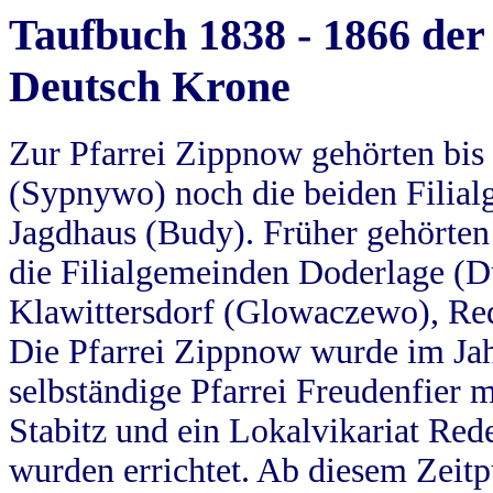
Taufbuch 1838 - 1866 der
Deutsch Krone
Zur Pfarrei Zippnow gehörten bi
(Sypnywo) noch die beiden Filial
Jagdhaus (Budy). Früher gehörten 
die Filialgemeinden Doderlage (D
Klawittersdorf (Glowaczewo), Red
Die Pfarrei Zippnow wurde im Jah
selbständige Pfarrei Freudenfier m
Stabitz und ein Lokalvikariat Red
wurden errichtet. Ab diesem Zeitp