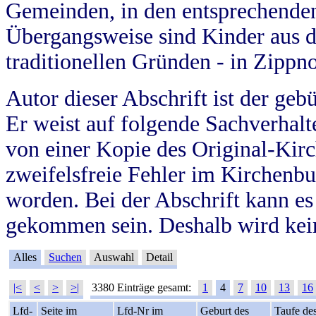
Gemeinden, in den entsprechende
Übergangsweise sind Kinder aus 
traditionellen Gründen - in Zippn
Autor dieser Abschrift ist der geb
Er weist auf folgende Sachverhalte
von einer Kopie des Original-Kirc
zweifelsfreie Fehler im Kirchenbuc
worden. Bei der Abschrift kann e
gekommen sein. Deshalb wird kein
Alles
Suchen
Auswahl
Detail
|<
<
>
>|
3380 Einträge gesamt:
1
4
7
10
13
16
Lfd-
Seite im
Lfd-Nr im
Geburt des
Taufe de