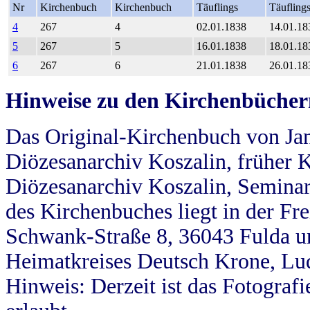
Nr
Kirchenbuch
Kirchenbuch
Täuflings
Täufling
4
267
4
02.01.1838
14.01.18
5
267
5
16.01.1838
18.01.18
6
267
6
21.01.1838
26.01.18
Hinweise zu den Kirchenbücher
Das Original-Kirchenbuch von Jan
Diözesanarchiv Koszalin, früher Kö
Diözesanarchiv Koszalin, Seminar
des Kirchenbuches liegt in der Fr
Schwank-Straße 8, 36043 Fulda u
Heimatkreises Deutsch Krone, Lu
Hinweis: Derzeit ist das Fotograf