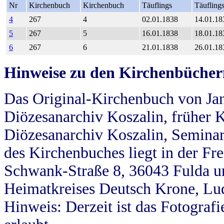
Nr
Kirchenbuch
Kirchenbuch
Täuflings
Täufling
4
267
4
02.01.1838
14.01.18
5
267
5
16.01.1838
18.01.18
6
267
6
21.01.1838
26.01.18
Hinweise zu den Kirchenbücher
Das Original-Kirchenbuch von Jan
Diözesanarchiv Koszalin, früher Kö
Diözesanarchiv Koszalin, Seminar
des Kirchenbuches liegt in der Fr
Schwank-Straße 8, 36043 Fulda u
Heimatkreises Deutsch Krone, Lu
Hinweis: Derzeit ist das Fotograf