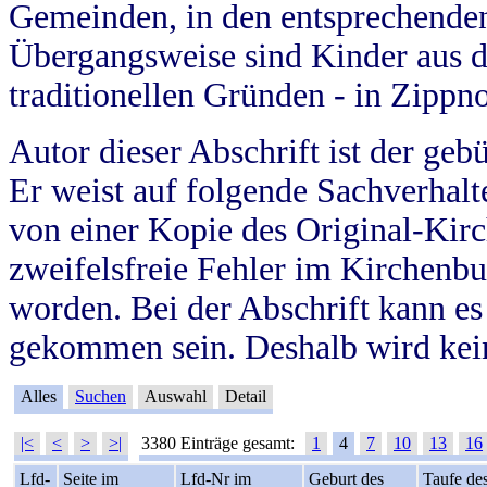
Gemeinden, in den entsprechende
Übergangsweise sind Kinder aus 
traditionellen Gründen - in Zippn
Autor dieser Abschrift ist der geb
Er weist auf folgende Sachverhalte
von einer Kopie des Original-Kirc
zweifelsfreie Fehler im Kirchenbuc
worden. Bei der Abschrift kann e
gekommen sein. Deshalb wird kein
Alles
Suchen
Auswahl
Detail
|<
<
>
>|
3380 Einträge gesamt:
1
4
7
10
13
16
Lfd-
Seite im
Lfd-Nr im
Geburt des
Taufe de