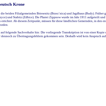
Deutsch Krone
ie beiden Filialgemeinden Briesenitz (Brzez`nica) und Jagdhaus (Budy). Früher g
yce) und Stabitz (Zdbice). Die Pfarrei Zippnow wurde im Jahr 1911 aufgeteilt und e
en errichtet. Ab diesem Zeitpunkt, müssen für diese ländlichen Gemeinden, in den
worden.
 auf folgende Sachverhalte hin: Die vorliegende Transkription ist von einer Kopie 
aber dennoch zu Übertragungsfehlern gekommen sein. Deshalb wird kein Anspruch auf 