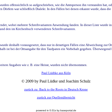
den offensichtlich so aufgeschrieben, wie die Amtsperson ihn verstanden hat, ode
n Dörfern war schließlich Dialekt. In den Fällen bei denen erkannt wurde, dass di
t, wobei mehrere Schreibvarianten Anwendung fanden. In dieser Liste wurde in de
n und den im Kirchenbuch verwendeten Schreibvarianten.
wurde deshalb vorausgesetzt, dass nur in derartigen Fällen eine Abweichung zur O
eshalb ist bei der Ortsangabe für den Taufpaten ein Vorbehalt gegeben. Überwiegen
weitere Angaben wie z. B. eine Heirat, wurden nicht übernommen.
Paul Lüdtke aus Köln
© 2009 by Paul Lüdke und Joachim Schulz
zurück zu: Back to the Roots in Deutsch Krone
zurück zur Quellenübersicht
powered in 0.01s by baseportal.de