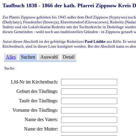
Taufbuch 1838 - 1866 der kath. Pfarrei Zippnow Kreis 
Zur Pfarrei Zippnow gehörten bis 1945 außer dem Dorf Zippnow (Sypnywo) noch d
(Dudylany), Freudenfier (Szwecja), Klawittersdorf (Glowaczewo), Rederitz (Nadarz
Stabitz und ein Lokalvikariat Rederitz mit der Tochterkirche in Doderlage wurd
diesen Gemeinden - wohl noch aus traditionellen Gründen - in Zippnow getauft 
Autor dieser Abschrift ist der gebürtige Rederitzer
Paul Lüdtke
aus Köln. Er weist
Kirchenbuch, sind in dieser Liste korrigiert worden. Bei der Abschrift kann es 
Alles
Suchen
Auswahl
Detail
Suche:
Lfd-Nr im Kirchenbuch:
Geburt des Täuflings:
Taufe des Täuflings:
Vorname des Täuflings:
Name des Vaters:
Name der Mutter: