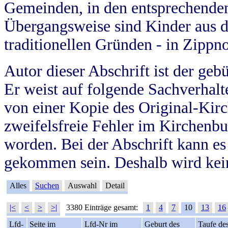
Gemeinden, in den entsprechende
Übergangsweise sind Kinder aus 
traditionellen Gründen - in Zippn
Autor dieser Abschrift ist der geb
Er weist auf folgende Sachverhalte
von einer Kopie des Original-Kirc
zweifelsfreie Fehler im Kirchenbuc
worden. Bei der Abschrift kann e
gekommen sein. Deshalb wird kein
Alles
Suchen
Auswahl
Detail
|<
<
>
>|
3380 Einträge gesamt:
1
4
7
10
13
16
Lfd-
Seite im
Lfd-Nr im
Geburt des
Taufe de