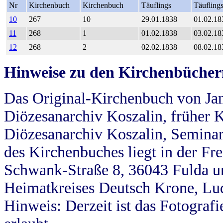
Nr
Kirchenbuch
Kirchenbuch
Täuflings
Täufling
10
267
10
29.01.1838
01.02.18
11
268
1
01.02.1838
03.02.18
12
268
2
02.02.1838
08.02.18
Hinweise zu den Kirchenbücher
Das Original-Kirchenbuch von Jan
Diözesanarchiv Koszalin, früher Kö
Diözesanarchiv Koszalin, Seminar
des Kirchenbuches liegt in der Fr
Schwank-Straße 8, 36043 Fulda u
Heimatkreises Deutsch Krone, Lu
Hinweis: Derzeit ist das Fotograf