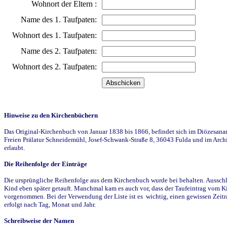
Wohnort der Eltern :
Name des 1. Taufpaten:
Wohnort des 1. Taufpaten:
Name des 2. Taufpaten:
Wohnort des 2. Taufpaten:
Hinweise zu den Kirchenbüchern
Das Original-Kirchenbuch von Januar 1838 bis 1866, befindet sich im Diözesanarch
Freien Prälatur Schneidemühl, Josef-Schwank-Straße 8, 36043 Fulda und im Archi
erlaubt.
Die Reihenfolge der Einträge
Die ursprüngliche Reihenfolge aus dem Kirchenbuch wurde bei behalten. Ausschla
Kind eben später getauft. Manchmal kam es auch vor, dass der Taufeintrag vom Ki
vorgenommen. Bei der Verwendung der Liste ist es wichtig, einen gewissen Zeit
erfolgt nach Tag, Monat und Jahr.
Schreibweise der Namen