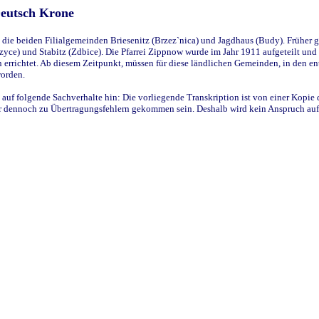
Deutsch Krone
ie beiden Filialgemeinden Briesenitz (Brzez`nica) und Jagdhaus (Budy). Früher g
yce) und Stabitz (Zdbice). Die Pfarrei Zippnow wurde im Jahr 1911 aufgeteilt und e
en errichtet. Ab diesem Zeitpunkt, müssen für diese ländlichen Gemeinden, in den
worden.
 auf folgende Sachverhalte hin: Die vorliegende Transkription ist von einer Kopie 
aber dennoch zu Übertragungsfehlern gekommen sein. Deshalb wird kein Anspruch auf 