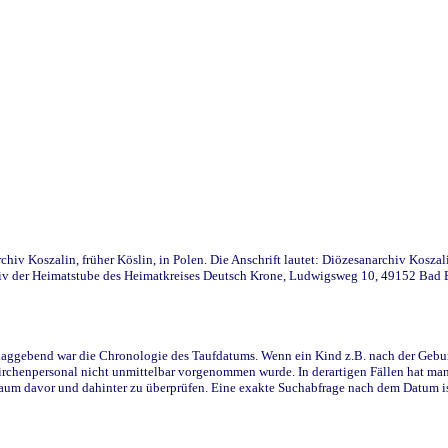
iv Koszalin, früher Köslin, in Polen. Die Anschrift lautet: Diözesanarchiv Koszal
v der Heimatstube des Heimatkreises Deutsch Krone, Ludwigsweg 10, 49152 Bad Ess
ggebend war die Chronologie des Taufdatums. Wenn ein Kind z.B. nach der Geburt 
rchenpersonal nicht unmittelbar vorgenommen wurde. In derartigen Fällen hat man d
raum davor und dahinter zu überprüfen. Eine exakte Suchabfrage nach dem Datum i