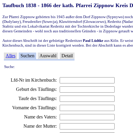
Taufbuch 1838 - 1866 der kath. Pfarrei Zippnow Kreis 
Zur Pfarrei Zippnow gehörten bis 1945 außer dem Dorf Zippnow (Sypnywo) noch d
(Dudylany), Freudenfier (Szwecja), Klawittersdorf (Glowaczewo), Rederitz (Nadarz
Stabitz und ein Lokalvikariat Rederitz mit der Tochterkirche in Doderlage wurd
diesen Gemeinden - wohl noch aus traditionellen Gründen - in Zippnow getauft 
Autor dieser Abschrift ist der gebürtige Rederitzer
Paul Lüdtke
aus Köln. Er weist
Kirchenbuch, sind in dieser Liste korrigiert worden. Bei der Abschrift kann es 
Alles
Suchen
Auswahl
Detail
Suche:
Lfd-Nr im Kirchenbuch:
Geburt des Täuflings:
Taufe des Täuflings:
Vorname des Täuflings:
Name des Vaters:
Name der Mutter: