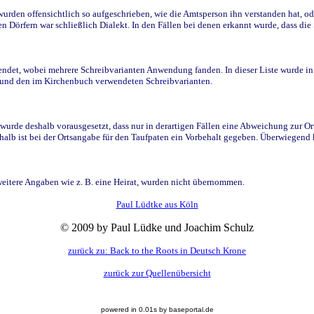
den offensichtlich so aufgeschrieben, wie die Amtsperson ihn verstanden hat, ode
n Dörfern war schließlich Dialekt. In den Fällen bei denen erkannt wurde, dass di
t, wobei mehrere Schreibvarianten Anwendung fanden. In dieser Liste wurde in de
n und den im Kirchenbuch verwendeten Schreibvarianten.
wurde deshalb vorausgesetzt, dass nur in derartigen Fällen eine Abweichung zur O
eshalb ist bei der Ortsangabe für den Taufpaten ein Vorbehalt gegeben. Überwiegen
weitere Angaben wie z. B. eine Heirat, wurden nicht übernommen.
Paul Lüdtke aus Köln
© 2009 by Paul Lüdke und Joachim Schulz
zurück zu: Back to the Roots in Deutsch Krone
zurück zur Quellenübersicht
powered in 0.01s by baseportal.de