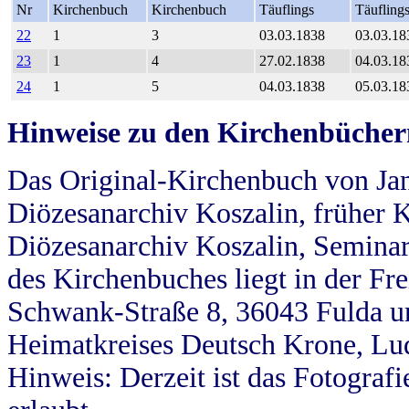
Nr
Kirchenbuch
Kirchenbuch
Täuflings
Täufling
22
1
3
03.03.1838
03.03.18
23
1
4
27.02.1838
04.03.18
24
1
5
04.03.1838
05.03.18
Hinweise zu den Kirchenbücher
Das Original-Kirchenbuch von Jan
Diözesanarchiv Koszalin, früher Kö
Diözesanarchiv Koszalin, Seminar
des Kirchenbuches liegt in der Fr
Schwank-Straße 8, 36043 Fulda u
Heimatkreises Deutsch Krone, Lu
Hinweis: Derzeit ist das Fotograf