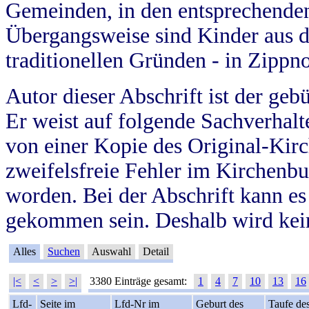
Gemeinden, in den entsprechende
Übergangsweise sind Kinder aus 
traditionellen Gründen - in Zippn
Autor dieser Abschrift ist der geb
Er weist auf folgende Sachverhalte
von einer Kopie des Original-Kirc
zweifelsfreie Fehler im Kirchenbuc
worden. Bei der Abschrift kann e
gekommen sein. Deshalb wird kein
Alles
Suchen
Auswahl
Detail
|<
<
>
>|
3380 Einträge gesamt:
1
4
7
10
13
16
Lfd-
Seite im
Lfd-Nr im
Geburt des
Taufe de