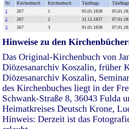
Nr
Kirchenbuch
Kirchenbuch
Täuflings
Täufling
1
267
1
05.01.1838
05.01.18
2
267
2
31.12.1837
07.01.18
3
267
3
01.01.1838
07.01.18
Hinweise zu den Kirchenbücher
Das Original-Kirchenbuch von Jan
Diözesanarchiv Koszalin, früher Kö
Diözesanarchiv Koszalin, Seminar
des Kirchenbuches liegt in der Fr
Schwank-Straße 8, 36043 Fulda u
Heimatkreises Deutsch Krone, Lu
Hinweis: Derzeit ist das Fotograf