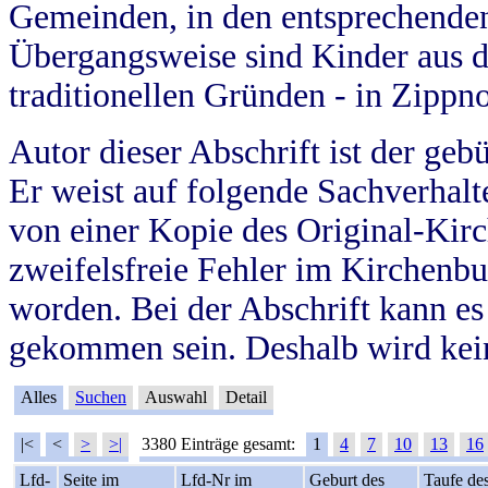
Gemeinden, in den entsprechende
Übergangsweise sind Kinder aus 
traditionellen Gründen - in Zippn
Autor dieser Abschrift ist der geb
Er weist auf folgende Sachverhalte
von einer Kopie des Original-Kirc
zweifelsfreie Fehler im Kirchenbuc
worden. Bei der Abschrift kann e
gekommen sein. Deshalb wird kein
Alles
Suchen
Auswahl
Detail
|<
<
>
>|
3380 Einträge gesamt:
1
4
7
10
13
16
Lfd-
Seite im
Lfd-Nr im
Geburt des
Taufe de