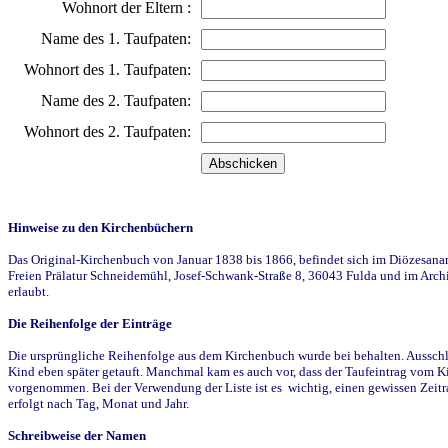
Wohnort der Eltern :
Name des 1. Taufpaten:
Wohnort des 1. Taufpaten:
Name des 2. Taufpaten:
Wohnort des 2. Taufpaten:
Hinweise zu den Kirchenbüchern
Das Original-Kirchenbuch von Januar 1838 bis 1866, befindet sich im Diözesanarch
Freien Prälatur Schneidemühl, Josef-Schwank-Straße 8, 36043 Fulda und im Archi
erlaubt.
Die Reihenfolge der Einträge
Die ursprüngliche Reihenfolge aus dem Kirchenbuch wurde bei behalten. Ausschla
Kind eben später getauft. Manchmal kam es auch vor, dass der Taufeintrag vom Ki
vorgenommen. Bei der Verwendung der Liste ist es wichtig, einen gewissen Zeit
erfolgt nach Tag, Monat und Jahr.
Schreibweise der Namen