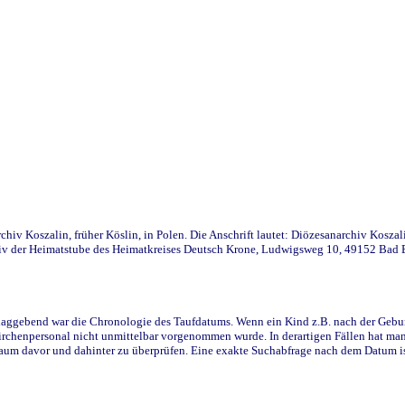
iv Koszalin, früher Köslin, in Polen. Die Anschrift lautet: Diözesanarchiv Koszal
v der Heimatstube des Heimatkreises Deutsch Krone, Ludwigsweg 10, 49152 Bad Ess
ggebend war die Chronologie des Taufdatums. Wenn ein Kind z.B. nach der Geburt 
rchenpersonal nicht unmittelbar vorgenommen wurde. In derartigen Fällen hat man d
raum davor und dahinter zu überprüfen. Eine exakte Suchabfrage nach dem Datum i