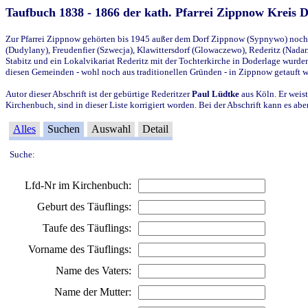
Taufbuch 1838 - 1866 der kath. Pfarrei Zippnow Kreis 
Zur Pfarrei Zippnow gehörten bis 1945 außer dem Dorf Zippnow (Sypnywo) noch d
(Dudylany), Freudenfier (Szwecja), Klawittersdorf (Glowaczewo), Rederitz (Nadarz
Stabitz und ein Lokalvikariat Rederitz mit der Tochterkirche in Doderlage wurd
diesen Gemeinden - wohl noch aus traditionellen Gründen - in Zippnow getauft 
Autor dieser Abschrift ist der gebürtige Rederitzer
Paul Lüdtke
aus Köln. Er weist
Kirchenbuch, sind in dieser Liste korrigiert worden. Bei der Abschrift kann es 
Alles
Suchen
Auswahl
Detail
Suche:
Lfd-Nr im Kirchenbuch:
Geburt des Täuflings:
Taufe des Täuflings:
Vorname des Täuflings:
Name des Vaters:
Name der Mutter: