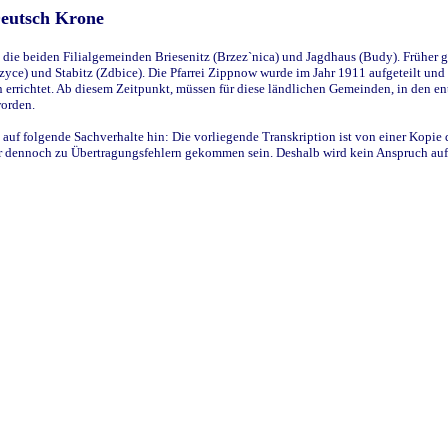
Deutsch Krone
ie beiden Filialgemeinden Briesenitz (Brzez`nica) und Jagdhaus (Budy). Früher g
yce) und Stabitz (Zdbice). Die Pfarrei Zippnow wurde im Jahr 1911 aufgeteilt und e
en errichtet. Ab diesem Zeitpunkt, müssen für diese ländlichen Gemeinden, in den
worden.
 auf folgende Sachverhalte hin: Die vorliegende Transkription ist von einer Kopie 
aber dennoch zu Übertragungsfehlern gekommen sein. Deshalb wird kein Anspruch auf 