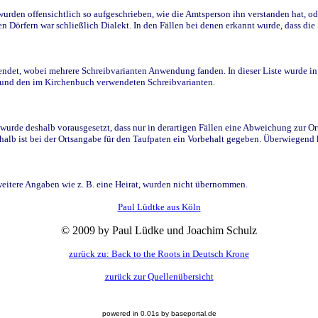
den offensichtlich so aufgeschrieben, wie die Amtsperson ihn verstanden hat, ode
n Dörfern war schließlich Dialekt. In den Fällen bei denen erkannt wurde, dass di
t, wobei mehrere Schreibvarianten Anwendung fanden. In dieser Liste wurde in de
n und den im Kirchenbuch verwendeten Schreibvarianten.
wurde deshalb vorausgesetzt, dass nur in derartigen Fällen eine Abweichung zur O
eshalb ist bei der Ortsangabe für den Taufpaten ein Vorbehalt gegeben. Überwiegen
weitere Angaben wie z. B. eine Heirat, wurden nicht übernommen.
Paul Lüdtke aus Köln
© 2009 by Paul Lüdke und Joachim Schulz
zurück zu: Back to the Roots in Deutsch Krone
zurück zur Quellenübersicht
powered in 0.01s by baseportal.de