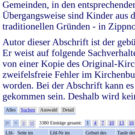
Gemeinden, in den entsprechende
Übergangsweise sind Kinder aus 
traditionellen Gründen - in Zippn
Autor dieser Abschrift ist der geb
Er weist auf folgende Sachverhalte
von einer Kopie des Original-Kirc
zweifelsfreie Fehler im Kirchenbuc
worden. Bei der Abschrift kann e
gekommen sein. Deshalb wird kein
Alles
Suchen
Auswahl
Detail
|<
<
>
>|
3380 Einträge gesamt:
1
4
7
10
13
16
Lfd-
Seite im
Lfd-Nr im
Geburt des
Taufe de