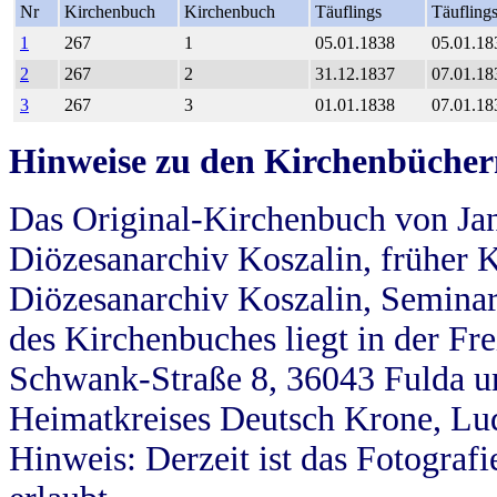
Nr
Kirchenbuch
Kirchenbuch
Täuflings
Täufling
1
267
1
05.01.1838
05.01.18
2
267
2
31.12.1837
07.01.18
3
267
3
01.01.1838
07.01.18
Hinweise zu den Kirchenbücher
Das Original-Kirchenbuch von Jan
Diözesanarchiv Koszalin, früher Kö
Diözesanarchiv Koszalin, Seminar
des Kirchenbuches liegt in der Fr
Schwank-Straße 8, 36043 Fulda u
Heimatkreises Deutsch Krone, Lu
Hinweis: Derzeit ist das Fotograf