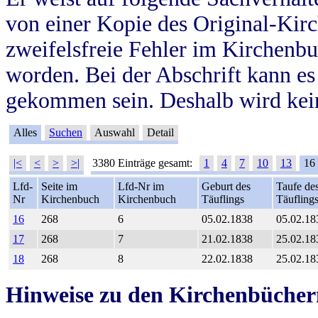
von einer Kopie des Original-Kirc
zweifelsfreie Fehler im Kirchenbuc
worden. Bei der Abschrift kann e
gekommen sein. Deshalb wird kein
Alles
Suchen
Auswahl
Detail
|<
<
>
>|
3380 Einträge gesamt:
1
4
7
10
13
16
Lfd-
Seite im
Lfd-Nr im
Geburt des
Taufe de
Nr
Kirchenbuch
Kirchenbuch
Täuflings
Täufling
16
268
6
05.02.1838
05.02.18
17
268
7
21.02.1838
25.02.18
18
268
8
22.02.1838
25.02.18
Hinweise zu den Kirchenbücher