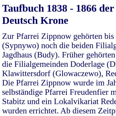
Taufbuch 1838 - 1866 der
Deutsch Krone
Zur Pfarrei Zippnow gehörten bi
(Sypnywo) noch die beiden Filial
Jagdhaus (Budy). Früher gehörten 
die Filialgemeinden Doderlage (D
Klawittersdorf (Glowaczewo), Red
Die Pfarrei Zippnow wurde im Jah
selbständige Pfarrei Freudenfier m
Stabitz und ein Lokalvikariat Red
wurden errichtet. Ab diesem Zeitp