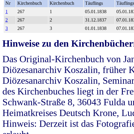
Nr
Kirchenbuch
Kirchenbuch
Täuflings
Täufling
1
267
1
05.01.1838
05.01.18
2
267
2
31.12.1837
07.01.18
3
267
3
01.01.1838
07.01.18
Hinweise zu den Kirchenbücher
Das Original-Kirchenbuch von Jan
Diözesanarchiv Koszalin, früher Kö
Diözesanarchiv Koszalin, Seminar
des Kirchenbuches liegt in der Fr
Schwank-Straße 8, 36043 Fulda u
Heimatkreises Deutsch Krone, Lu
Hinweis: Derzeit ist das Fotograf