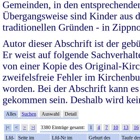
Gemeinden, in den entsprechende
Übergangsweise sind Kinder aus 
traditionellen Gründen - in Zippn
Autor dieser Abschrift ist der geb
Er weist auf folgende Sachverhalte
von einer Kopie des Original-Kirc
zweifelsfreie Fehler im Kirchenbuc
worden. Bei der Abschrift kann e
gekommen sein. Deshalb wird kein
Alles
Suchen
Auswahl
Detail
|<
<
>
>|
3380 Einträge gesamt:
1
4
7
10
13
16
Lfd-
Seite im
Lfd-Nr im
Geburt des
Taufe de