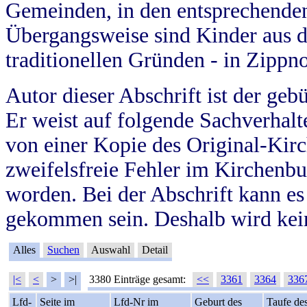
Gemeinden, in den entsprechende
Übergangsweise sind Kinder aus 
traditionellen Gründen - in Zippn
Autor dieser Abschrift ist der geb
Er weist auf folgende Sachverhalte
von einer Kopie des Original-Kirc
zweifelsfreie Fehler im Kirchenbuc
worden. Bei der Abschrift kann e
gekommen sein. Deshalb wird kein
Alles
Suchen
Auswahl
Detail
|<
<
>
>|
3380 Einträge gesamt:
<<
3361
3364
336
Lfd-
Seite im
Lfd-Nr im
Geburt des
Taufe de