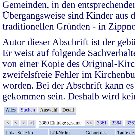
Gemeinden, in den entsprechende
Übergangsweise sind Kinder aus 
traditionellen Gründen - in Zippn
Autor dieser Abschrift ist der geb
Er weist auf folgende Sachverhalte
von einer Kopie des Original-Kirc
zweifelsfreie Fehler im Kirchenbuc
worden. Bei der Abschrift kann e
gekommen sein. Deshalb wird kein
Alles
Suchen
Auswahl
Detail
|<
<
>
>|
3380 Einträge gesamt:
<<
3361
3364
336
Lfd-
Seite im
Lfd-Nr im
Geburt des
Taufe de