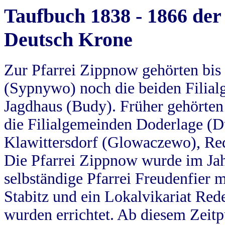
Taufbuch 1838 - 1866 der
Deutsch Krone
Zur Pfarrei Zippnow gehörten bi
(Sypnywo) noch die beiden Filial
Jagdhaus (Budy). Früher gehörten 
die Filialgemeinden Doderlage (D
Klawittersdorf (Glowaczewo), Red
Die Pfarrei Zippnow wurde im Jah
selbständige Pfarrei Freudenfier m
Stabitz und ein Lokalvikariat Red
wurden errichtet. Ab diesem Zeitp