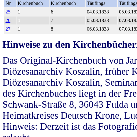
Nr
Kirchenbuch
Kirchenbuch
Täuflings
Täufling
25
1
6
04.03.1838
05.03.18
26
1
7
05.03.1838
07.03.18
27
1
8
06.03.1838
07.03.18
Hinweise zu den Kirchenbücher
Das Original-Kirchenbuch von Jan
Diözesanarchiv Koszalin, früher Kö
Diözesanarchiv Koszalin, Seminar
des Kirchenbuches liegt in der Fr
Schwank-Straße 8, 36043 Fulda u
Heimatkreises Deutsch Krone, Lu
Hinweis: Derzeit ist das Fotograf