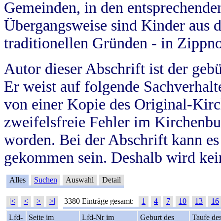
Gemeinden, in den entsprechende
Übergangsweise sind Kinder aus 
traditionellen Gründen - in Zippn
Autor dieser Abschrift ist der geb
Er weist auf folgende Sachverhalte
von einer Kopie des Original-Kirc
zweifelsfreie Fehler im Kirchenbuc
worden. Bei der Abschrift kann e
gekommen sein. Deshalb wird kein
Alles
Suchen
Auswahl
Detail
|<
<
>
>|
3380 Einträge gesamt:
1
4
7
10
13
16
Lfd-
Seite im
Lfd-Nr im
Geburt des
Taufe de